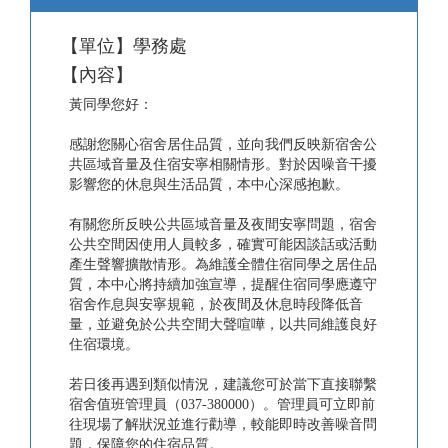
【單位】學務處
【內容】
黃同學您好：
感謝您關心宿舍居住品質，並向我們反映新宿舍公
共區域音量及住宿安寧相關情形。對於因噪音干擾
影響您的休息與生活品質，本中心深感抱歉。
有關您所反映公共區域音量及夜間安寧問題，宿舍
公共空間因使用人員較多，確實可能因談話或活動
產生聲響擴散情形。為維護全體住宿同學之居住品
質，本中心將持續加強宣導，提醒住宿同學應遵守
宿舍作息與安寧規範，於夜間及休息時段降低音
量，並避免於公共空間大聲喧嘩，以共同維護良好
住宿環境。
若日後再遇到類似情況，建議您可於當下直接聯繫
宿舍值班管理員（037-380000）。管理員可立即前
往現場了解狀況並進行勸導，較能即時改善噪音問
題，保障您的住宿品質。