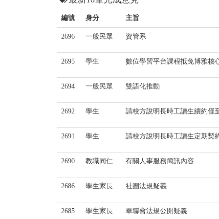
編號
身分
主旨
2696
一般民眾
資管系
2695
學生
數位學習平台課程抵免博雅核
2694
一般民眾
雙語化推動
2692
學生
請校方說明長時工讀生續約僅至 20
2691
學生
請校方說明長時工讀生定期契約之依
2690
教職同仁
有關人事服務簡訊內容
2686
學生家長
社團法規疑義
2685
學生家長
畢聯會法規公開疑義