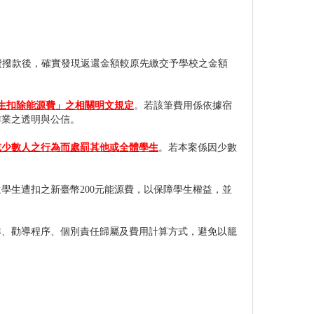
源費撥款後，確實發現返還金額較原先繳交予學校之金額
宿生扣除能源費」之相關明文規定
。若該筆費用係依據宿
作業之透明與公信。
或少數人之行為而處罰其他或全體學
生
。若本案係因少數
學生遭扣之新臺幣200元能源費，以保障學生權益，並
準、勸導程序、個別責任歸屬及費用計算方式，避免以籠