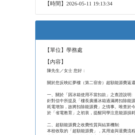
【時間】2026-05-11 19:13:34
【單位】學務處
【內容】
陳先生／女士 您好：
關於您反映紅夢樓（第二宿舍）超額能源費返
一、關於「因冰箱使用不當扣款」之查證說明:
針對信中所提及「樓長廣播冰箱過滿將扣除能源
耗電增加，故將扣除能源費」之情事。唯查於今
於「省電教育」之初衷，提醒同學注意能源損
二、超額能源費之收費性質與結算機制:
本校收取的「超額能源費」，其用途與退費流