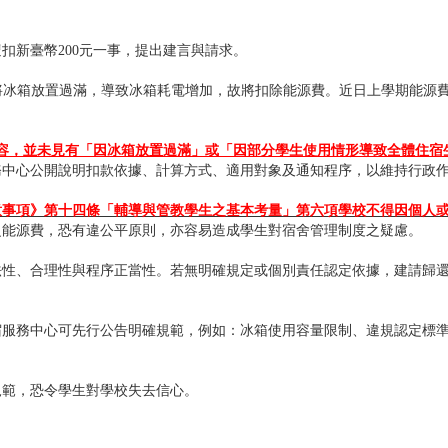
扣新臺幣200元一事，提出建言與請求。
有學生將冰箱放置過滿，導致冰箱耗電增加，故將扣除能源費。近日上學期能
版）內容，並未見有「因冰箱放置過滿」或「因部分學生使用情形導致全體住
務中心公開說明扣款依據、計算方式、適用對象及通知程序，以維持行政
意事項》第十四條「輔導與管教學生之基本考量」第六項學校不得因個人
之能源費，恐有違公平原則，亦容易造成學生對宿舍管理制度之疑慮。
性、合理性與程序正當性。若無明確規定或個別責任認定依據，建請歸還
宿服務中心可先行公告明確規範，例如：冰箱使用容量限制、違規認定標
規範，恐令學生對學校失去信心。