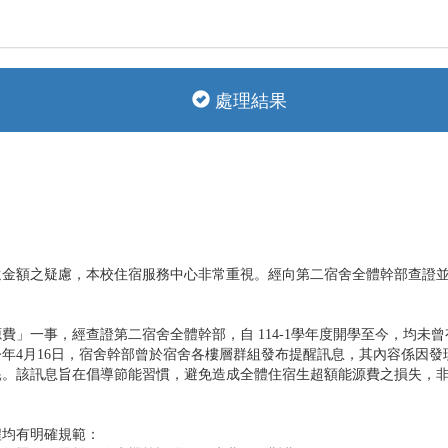
處理結果
還金額之疑慮，本校住宿服務中心非常重視。經向第二宿舍全體幹部查證
費」一事，經查證第二宿舍全體幹部，自 114-1學年度開學至今，均未
年4月16日，宿舍幹部曾於宿舍各樓層群組發布提醒訊息，其內容係因
耗。該訊息旨在倡導節能習慣，避免造成全體住宿生超額能源費之損失，
程均有明確規範：