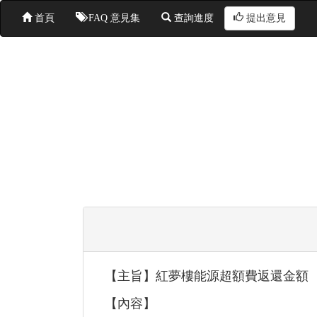
首頁
FAQ 意見集
查詢進度
提出意見
【主旨】紅夢樓能源超額費返還金額
【內容】