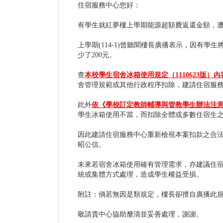
住宿服務中心您好：
有學生就紅夢樓上學期能源超額費返還金額，遭
上學期(114-1)曾聽聞樓長廣播表示，因
少了200元。
查
本校學生宿舍冰箱使用規定（1110623
舍管理規範或其他行政程序扣除，建請住宿服
此外
依《學校訂定教師輔導與管教學生辦法注
學生冰箱使用不當，而扣除全體或多數住宿生
因此建請住宿服務中心重新檢視本案扣款之合法
昭公信。
未來若宿舍冰箱使用確有管理需求，亦建議住
統或集體方式處理，造成學生權益受損。
附註：倘若無因是類規定，樓長卻擅自廣播此
敬請貴中心協助釐清並妥善處理，謝謝。