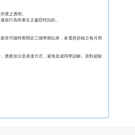
政作業之透明。
定違規行為所產生之處罰性扣款。
與家長可隨時查閱近三個學期以來，各電表抄錄之每月用
時，應更加注意表達方式，避免造成同學誤解。若對超額