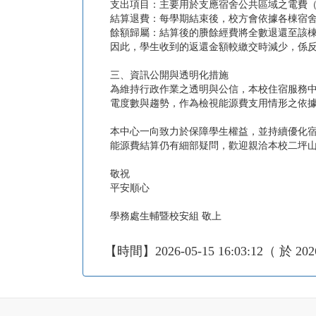
支出項目：主要用於支應宿舍公共區域之電費
結算退費：每學期結束後，校方會依據各棟宿
餘額歸屬：結算後的賸餘經費將全數退還至該
因此，學生收到的返還金額較繳交時減少，係
三、資訊公開與透明化措施
為維持行政作業之透明與公信，本校住宿服務
電度數與趨勢，作為檢視能源費支用情形之依
本中心一向致力於保障學生權益，並持續優化
能源費結算仍有細部疑問，歡迎親洽本校二坪山校
敬祝
平安順心
學務處生輔暨校安組 敬上
【時間】2026-05-15 16:03:12（ 於 202