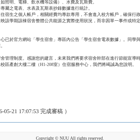
（如照明、電梯、飲水機等設備）、水費及瓦斯費。
舍專屬之電表、水表及瓦斯表抄錄數據進行統計。
棟住宿生之個人帳戶，相關經費均專款專用，不會進入校方帳戶，確保行
反映該學期該棟宿舍整體公共能源之實際使用狀況，而非因單一事件或特
中心已於官方網站「學生宿舍」專區內公告「學生宿舍電表數據」。同學
據。
宿舍管理制度。感謝您的建言，未來我們將要求宿舍幹部在進行節能宣導
區產創大樓二樓（H1-208室）住宿服務中心，我們將竭誠為您說明。
6-05-21 17:07:53 完成審稿 ）
Copyright © NUU All rights reserved.