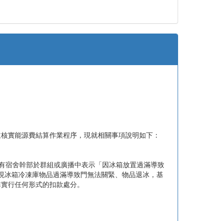
並核實能源費結算作業程序，現就相關事項說明如下：
曾有宿舍幹部於群組或廣播中表示「因冰箱放置過滿導致
發現冰箱冷凍庫物品過滿導致門無法關緊、物品退冰，基
非實行任何形式的扣款處分。