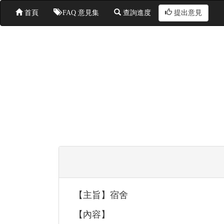
首頁
FAQ 意見集
查詢進度
提出意見
【主旨】宿舍
【內容】