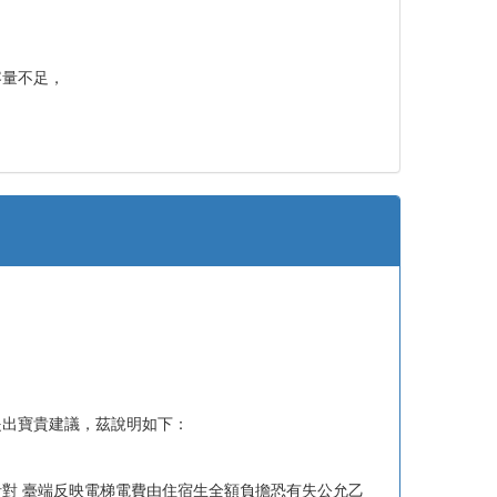
容量不足，
提出寶貴建議，茲說明如下：
對 臺端反映電梯電費由住宿生全額負擔恐有失公允乙