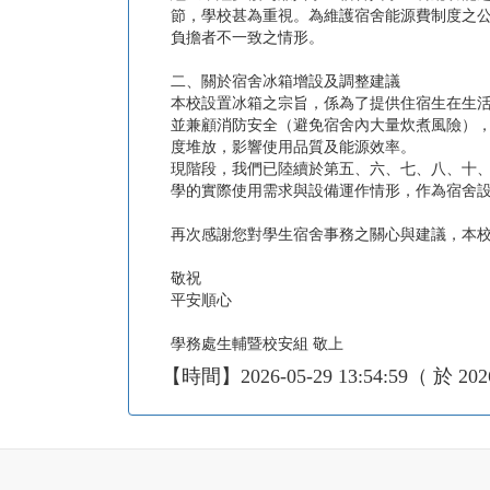
節，學校甚為重視。為維護宿舍能源費制度之
負擔者不一致之情形。
二、關於宿舍冰箱增設及調整建議
本校設置冰箱之宗旨，係為了提供住宿生在生
並兼顧消防安全（避免宿舍內大量炊煮風險）
度堆放，影響使用品質及能源效率。
現階段，我們已陸續於第五、六、七、八、十
學的實際使用需求與設備運作情形，作為宿舍
再次感謝您對學生宿舍事務之關心與建議，本
敬祝
平安順心
學務處生輔暨校安組 敬上
【時間】2026-05-29 13:54:59（ 於 202