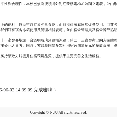
公平性與合理性，本校已規劃後續將針對紅夢樓電梯加裝獨立電表，並由
活上的便利，協助暫時存放少量食物，而非提供家庭日常炊煮使用。目前
，我們訂有宿舍冰箱使用及管理相關規範，並由宿舍管理員及宿舍幹部協
、十一宿舍各增設一台透明玻璃冷藏櫃冰箱；第二、三宿舍亦已納入後續
設施優化之參考。同時，亦鼓勵同學多加利用宿舍周邊多元的餐飲資源，
校將持續致力於提升住宿環境品質，提供學生更完善之生活服務。
6-06-02 14:39:09 完成審稿 ）
Copyright © NUU All rights reserved.