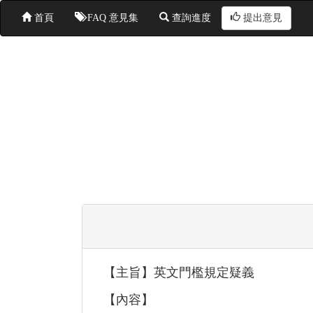
首頁
FAQ 意見集
查詢進度
提出意見
【主旨】英文門檻規定疑義
【內容】