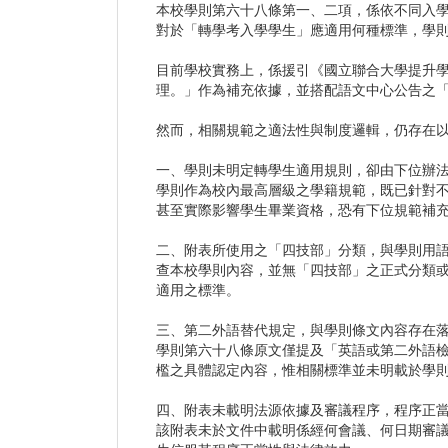
本校學則第六十八條第一、二項，係依不同入
對於「轉學考入學學生」應適用何種標準，學
目前學校實務上，係援引《國立聯合大學提升
理。」作為補充依據，並搭配語文中心公告之「畢業門檻對照表」（ 
然而，相關規範之適法性與制度邏輯，仍存在
一、學則未明定轉學生適用規則，卻由下位辦
學則作為校內最高層級之學籍規範，既已針對
甚至實際影響學生畢業資格，恐有下位規範補
二、附表所使用之「四技部」分類，與學則用
查本校學則內容，並無「四技部」之正式分類
適用之標準。
三、第二外語替代規定，與學則條文內容存在
學則第六十八條原文僅提及「英語或第二外語
檻之具體認定內容，惟相關標準並未明載於學
四、附表未載明法源依據及審議程序，程序正
該附表未於文件中載明係經何會議、何日期審