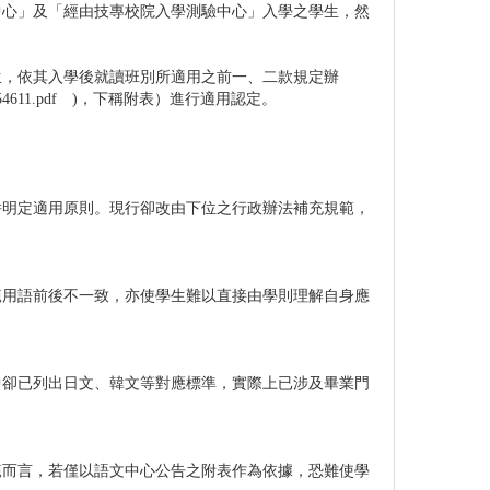
中心」及「經由技專校院入學測驗中心」入學之學生，然
生，依其入學後就讀班別所適用之前一、二款規定辦
664454611.pdf )，下稱附表）進行適用認定。
併明定適用原則。現行卻改由下位之行政辦法補充規範，
範用語前後不一致，亦使學生難以直接由學則理解自身應
中卻已列出日文、韓文等對應標準，實際上已涉及畢業門
範而言，若僅以語文中心公告之附表作為依據，恐難使學