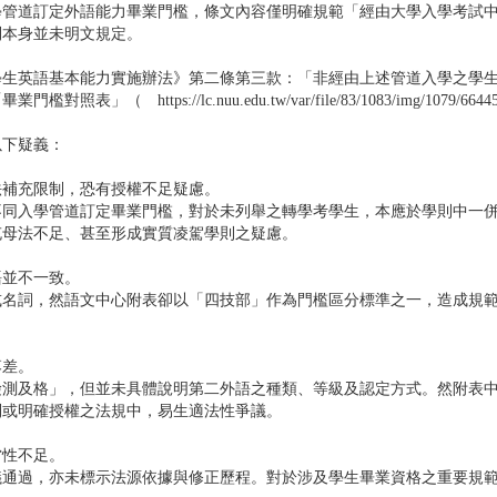
學管道訂定外語能力畢業門檻，條文內容僅明確規範「經由大學入學考試
則本身並未明文規定。
學生英語基本能力實施辦法》第二條第三款：「非經由上述管道入學之學
https://lc.nuu.edu.tw/var/file/83/1083/img/1079/
以下疑義：
法補充限制，恐有授權不足疑慮。
不同入學管道訂定畢業門檻，對於未列舉之轉學考學生，本應於學則中一
充母法不足、甚至形成實質凌駕學則之疑慮。
語並不一致。
或名詞，然語文中心附表卻以「四技部」作為門檻區分標準之一，造成規
落差。
檢測及格」，但並未具體說明第二外語之種類、等級及認定方式。然附表
則或明確授權之法規中，易生適法性爭議。
當性不足。
議通過，亦未標示法源依據與修正歷程。對於涉及學生畢業資格之重要規